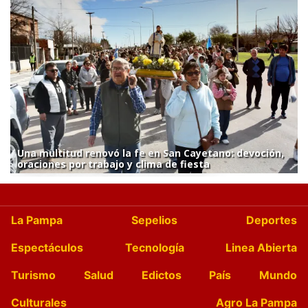
Una multitud renovó la fe en San Cayetano: devoción,
oraciones por trabajo y clima de fiesta
La Pampa
Sepelios
Deportes
Espectáculos
Tecnología
Linea Abierta
Turismo
Salud
Edictos
País
Mundo
Culturales
Agro La Pampa