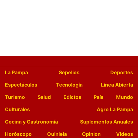
La Pampa
Sepelios
Deportes
Espectáculos
Tecnología
Linea Abierta
Turismo
Salud
Edictos
País
Mundo
Culturales
Agro La Pampa
Cocina y Gastronomía
Suplementos Anuales
Horóscopo
Quiniela
Opinion
Videos