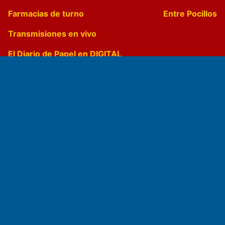
Farmacias de turno
Entre Pocillos
Transmisiones en vivo
El Diario de Papel en DIGITAL
Fundado por el
Doctor Antonio Nemesio
Primera edición: Domingo 3 de Mayo de 1992
Miembro de ADIRA,ADEPA y CPPAL