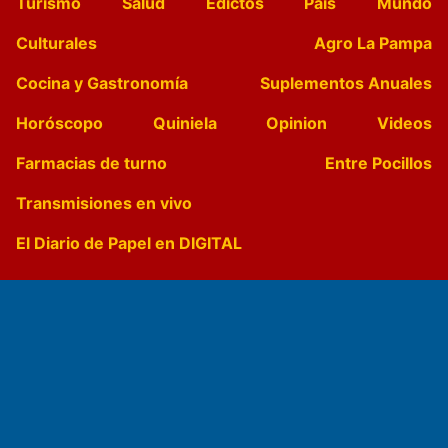
Turismo
Salud
Edictos
País
Mundo
Culturales
Agro La Pampa
Cocina y Gastronomía
Suplementos Anuales
Horóscopo
Quiniela
Opinion
Videos
Farmacias de turno
Entre Pocillos
Transmisiones en vivo
El Diario de Papel en DIGITAL