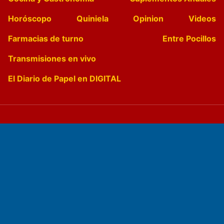
Horóscopo
Quiniela
Opinion
Videos
Farmacias de turno
Entre Pocillos
Transmisiones en vivo
El Diario de Papel en DIGITAL