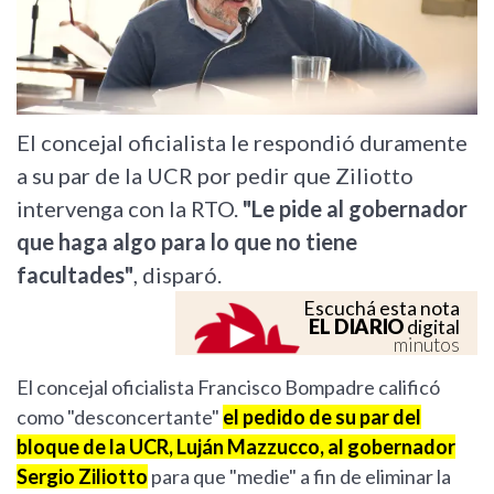
El concejal oficialista le respondió duramente
a su par de la UCR por pedir que Ziliotto
intervenga con la RTO.
"Le pide al gobernador
que haga algo para lo que no tiene
facultades"
, disparó.
Escuchá esta nota
EL DIARIO
digital
minutos
El concejal oficialista Francisco Bompadre calificó
como "desconcertante"
el pedido de su par del
bloque de la UCR, Luján Mazzucco, al gobernador
Sergio Ziliotto
para que "medie" a fin de eliminar la