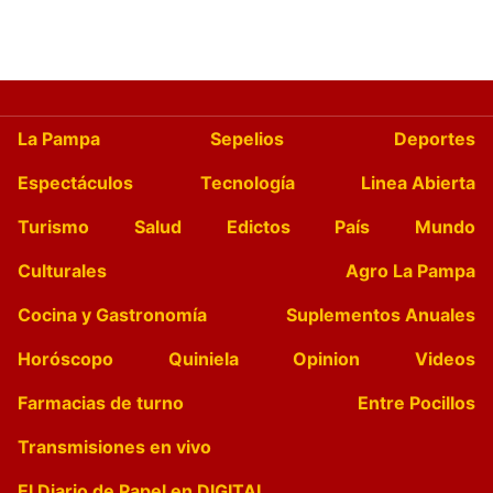
La Pampa
Sepelios
Deportes
Espectáculos
Tecnología
Linea Abierta
Turismo
Salud
Edictos
País
Mundo
Culturales
Agro La Pampa
Cocina y Gastronomía
Suplementos Anuales
Horóscopo
Quiniela
Opinion
Videos
Farmacias de turno
Entre Pocillos
Transmisiones en vivo
El Diario de Papel en DIGITAL