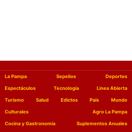
La Pampa
Sepelios
Deportes
Espectáculos
Tecnología
Linea Abierta
Turismo
Salud
Edictos
País
Mundo
Culturales
Agro La Pampa
Cocina y Gastronomía
Suplementos Anuales