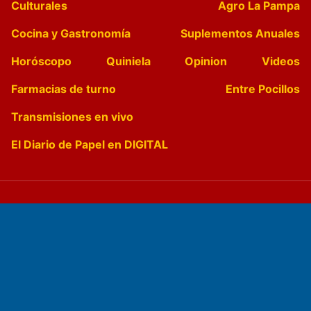
Culturales
Agro La Pampa
Cocina y Gastronomía
Suplementos Anuales
Horóscopo
Quiniela
Opinion
Videos
Farmacias de turno
Entre Pocillos
Transmisiones en vivo
El Diario de Papel en DIGITAL