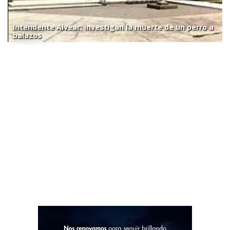
Intendente Alvear: investigan la muerte de un perro a
balazos