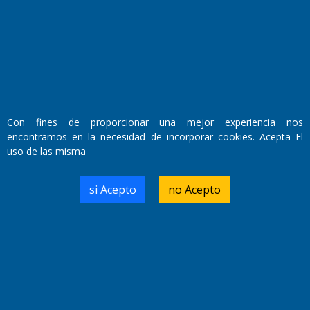
Fundado por el
Doctor Antonio Nemesio
Primera edición: Domingo 3 de Mayo de 1992
Miembro de ADIRA,ADEPA y CPPAL
Propietario: El Diario SRL
Director Periodístico:
Walter René Goñi
Con fines de proporcionar una mejor experiencia nos
encontramos en la necesidad de incorporar cookies. Acepta El
uso de las misma
Domicilio Legal: José Ingenieros 855,
Santa Rosa, La Pampa.
Número de Registro DNDA:
si Acepto
no Acepto
RL-2019-55551274-APN-DNDA#MJ
Edición #
9421
Fecha de Edición:
10/08/2026
Fecha de Inicio: 19/10/2000
Director General de Contenidos:
Dr. Jorge Ricardo Nemesio
Redacción, Administración,