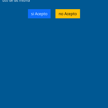
uso de las misma
si Acepto
no Acepto
Domicilio Legal: José Ingenieros 855,
Santa Rosa, La Pampa.
Número de Registro DNDA:
RL-2019-55551274-APN-DNDA#MJ
Edición #
9418
Fecha de Edición:
7/08/2026
Fecha de Inicio: 19/10/2000
Director General de Contenidos:
Dr. Jorge Ricardo Nemesio
Redacción, Administración,
Oficina Comercial y Planta Impresora:
José Ingenieros 855,
Santa Rosa, La Pampa, Argentina.
Tel: (02954) 411117/18/19/20
Cel: +54 2954 535213