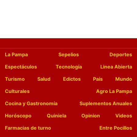
La Pampa
Sepelios
Deportes
Espectáculos
Tecnología
Linea Abierta
Turismo
Salud
Edictos
País
Mundo
Culturales
Agro La Pampa
Cocina y Gastronomía
Suplementos Anuales
Horóscopo
Quiniela
Opinion
Videos
Farmacias de turno
Entre Pocillos