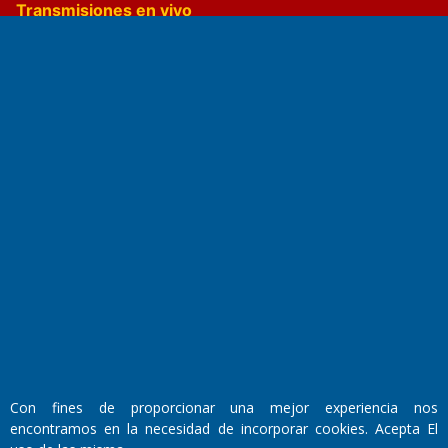
Transmisiones en vivo
El Diario de Papel en DIGITAL
Fundado por el
Doctor Antonio Nemesio
Primera edición: Domingo 3 de Mayo de 1992
Miembro de ADIRA,ADEPA y CPPAL
Con fines de proporcionar una mejor experiencia nos
Propietario: El Diario SRL
Director Periodístico:
encontramos en la necesidad de incorporar cookies. Acepta El
Walter René Goñi