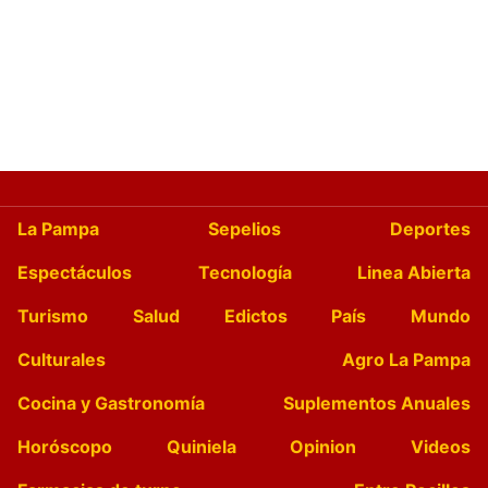
La Pampa
Sepelios
Deportes
Espectáculos
Tecnología
Linea Abierta
Turismo
Salud
Edictos
País
Mundo
Culturales
Agro La Pampa
Cocina y Gastronomía
Suplementos Anuales
Horóscopo
Quiniela
Opinion
Videos