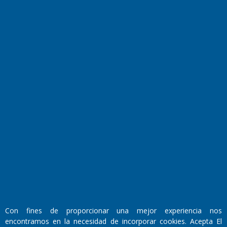
Farmacias de turno
Entre Pocillos
Transmisiones en vivo
El Diario de Papel en DIGITAL
Fundado por el
Doctor Antonio Nemesio
Primera edición: Domingo 3 de Mayo de 1992
Con fines de proporcionar una mejor experiencia nos
Miembro de ADIRA,ADEPA y CPPAL
encontramos en la necesidad de incorporar cookies. Acepta El
Propietario: El Diario SRL