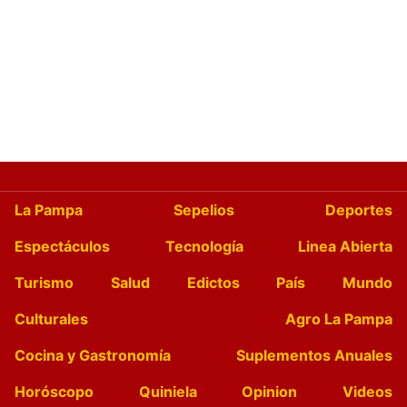
La Pampa
Sepelios
Deportes
Espectáculos
Tecnología
Linea Abierta
Turismo
Salud
Edictos
País
Mundo
Culturales
Agro La Pampa
Cocina y Gastronomía
Suplementos Anuales
Horóscopo
Quiniela
Opinion
Videos