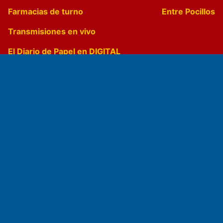
Farmacias de turno
Entre Pocillos
Transmisiones en vivo
El Diario de Papel en DIGITAL
Fundado por el
Doctor Antonio Nemesio
Primera edición: Domingo 3 de Mayo de 1992
Miembro de ADIRA,ADEPA y CPPAL