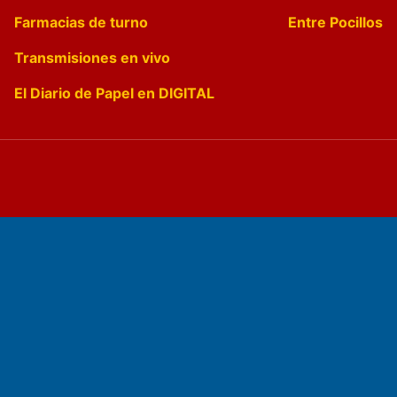
Farmacias de turno
Entre Pocillos
Transmisiones en vivo
El Diario de Papel en DIGITAL
Fundado por el
Doctor Antonio Nemesio
Primera edición: Domingo 3 de Mayo de 1992
Miembro de ADIRA,ADEPA y CPPAL