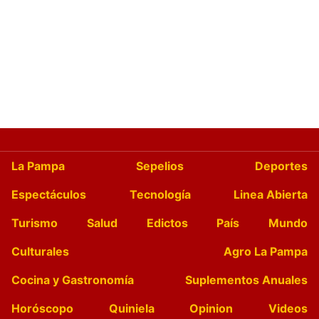
La Pampa
Sepelios
Deportes
Espectáculos
Tecnología
Linea Abierta
Turismo
Salud
Edictos
País
Mundo
Culturales
Agro La Pampa
Cocina y Gastronomía
Suplementos Anuales
Horóscopo
Quiniela
Opinion
Videos