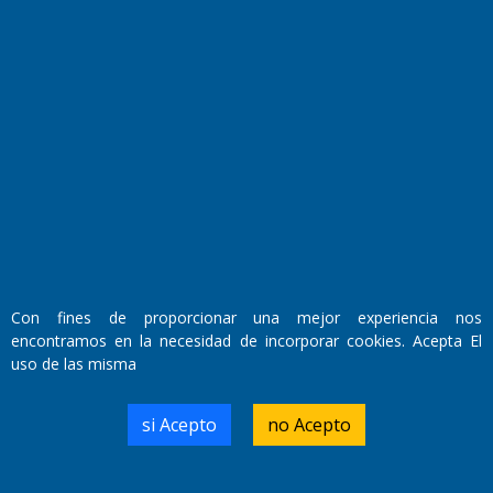
Fundado por el
Doctor Antonio Nemesio
Primera edición: Domingo 3 de Mayo de 1992
Miembro de ADIRA,ADEPA y CPPAL
Propietario: El Diario SRL
Director Periodístico:
Walter René Goñi
Con fines de proporcionar una mejor experiencia nos
encontramos en la necesidad de incorporar cookies. Acepta El
uso de las misma
Domicilio Legal: José Ingenieros 855,
Santa Rosa, La Pampa.
Número de Registro DNDA:
si Acepto
no Acepto
RL-2019-55551274-APN-DNDA#MJ
Edición #
9421
Fecha de Edición:
10/08/2026