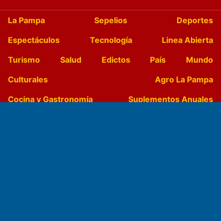
La Pampa
Sepelios
Deportes
Espectáculos
Tecnología
Linea Abierta
Turismo
Salud
Edictos
País
Mundo
Culturales
Agro La Pampa
Cocina y Gastronomía
Suplementos Anuales
Horóscopo
Quiniela
Opinion
Videos
Farmacias de turno
Entre Pocillos
Transmisiones en vivo
El Diario de Papel en DIGITAL