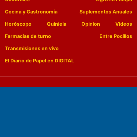
Cocina y Gastronomía
Suplementos Anuales
Horóscopo
Quiniela
Opinion
Videos
Farmacias de turno
Entre Pocillos
Transmisiones en vivo
El Diario de Papel en DIGITAL