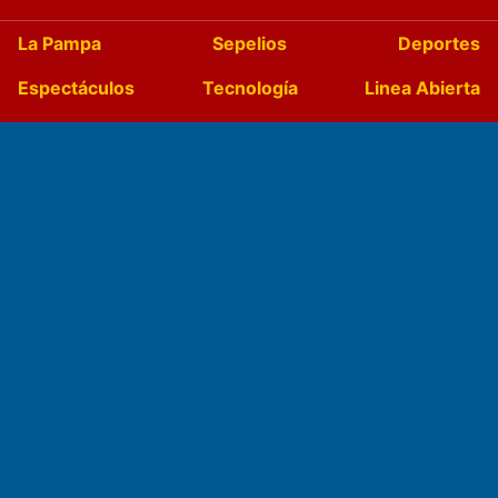
La Pampa
Sepelios
Deportes
Espectáculos
Tecnología
Linea Abierta
Turismo
Salud
Edictos
País
Mundo
Culturales
Agro La Pampa
Cocina y Gastronomía
Suplementos Anuales
Horóscopo
Quiniela
Opinion
Videos
Farmacias de turno
Entre Pocillos
Transmisiones en vivo
El Diario de Papel en DIGITAL