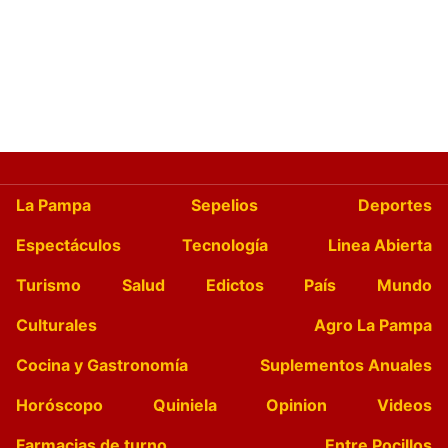
La Pampa
Sepelios
Deportes
Espectáculos
Tecnología
Linea Abierta
Turismo
Salud
Edictos
País
Mundo
Culturales
Agro La Pampa
Cocina y Gastronomía
Suplementos Anuales
Horóscopo
Quiniela
Opinion
Videos
Farmacias de turno
Entre Pocillos