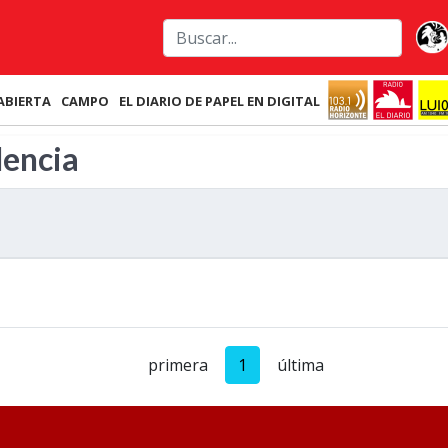
ABIERTA
CAMPO
EL DIARIO DE PAPEL EN DIGITAL
lencia
primera
1
última