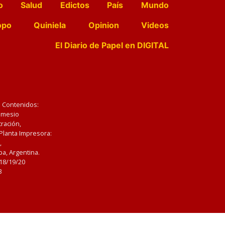
o
Salud
Edictos
País
Mundo
opo
Quiniela
Opinion
Videos
El Diario de Papel en DIGITAL
e Contenidos:
Nemesio
ración,
 Planta Impresora:
,
a, Argentina.
/18/19/20
3