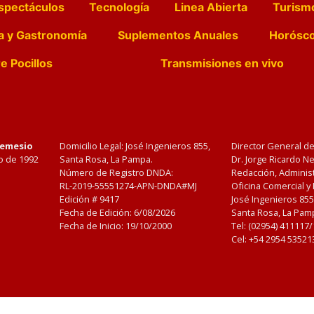
spectáculos
Tecnología
Linea Abierta
Turism
a y Gastronomía
Suplementos Anuales
Horósc
e Pocillos
Transmisiones en vivo
Nemesio
Domicilio Legal: José Ingenieros 855,
Director General d
o de 1992
Santa Rosa, La Pampa.
Dr. Jorge Ricardo 
Número de Registro DNDA:
Redacción, Administ
RL-2019-55551274-APN-DNDA#MJ
Oficina Comercial y
Edición #
9417
José Ingenieros 855
Fecha de Edición:
6/08/2026
Santa Rosa, La Pamp
Fecha de Inicio: 19/10/2000
Tel: (02954) 411117
Cel: +54 2954 53521