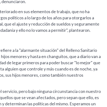
", denunciaron.
eriorado en sus elementos de trabajo, que no ha
os políticos a lo largo de los años para otorgarlos a
al, que el ajuste y reducción de sueldos y seguramente
dadanía y ello no lo vamos a permitir", plantearon.
refiere a la "alarmante situación" del Relleno Sanitario
 hijos menores y hasta en changuitos, que a diario van a
idad de legar primeros para poder buscar "lo mejor" que
ista alguien que controle y más cuando es de noche, ya
llos, sus hijos menores, como también nuestros
l servicio, pero bajo ninguna circunstancia con nuestro
quellos que se vean afectados, pero sepan que ello, es
en y determinan las políticas del mismo. Esperamos un