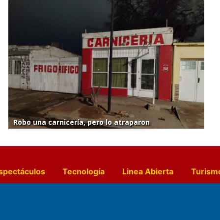
Robo una carnicería, pero lo atraparon
spectáculos
Tecnología
Linea Abierta
Turism
a y Gastronomía
Suplementos Anuales
Horósc
e Pocillos
Transmisiones en vivo