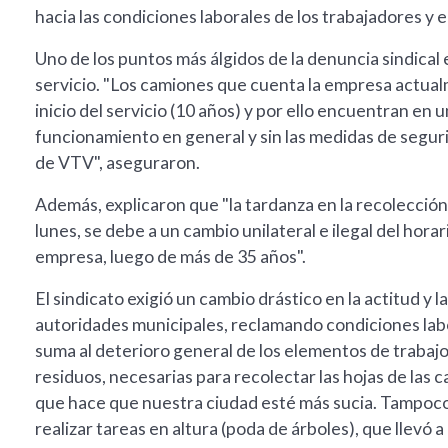
hacia las condiciones laborales de los trabajadores y e
Uno de los puntos más álgidos de la denuncia sindical e
servicio. "Los camiones que cuenta la empresa actual
inicio del servicio (10 años) y por ello encuentran en
funcionamiento en general y sin las medidas de segu
de VTV", aseguraron.
Además, explicaron que "la tardanza en la recolección d
lunes, se debe a un cambio unilateral e ilegal del hor
empresa, luego de más de 35 años".
El sindicato exigió un cambio drástico en la actitud y 
autoridades municipales, reclamando condiciones labo
suma al deterioro general de los elementos de trabaj
residuos, necesarias para recolectar las hojas de las cal
que hace que nuestra ciudad esté más sucia. Tampoc
realizar tareas en altura (poda de árboles), que llevó