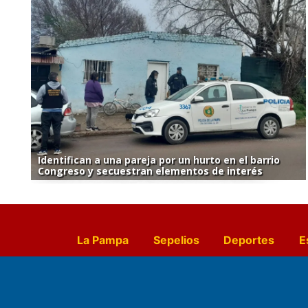
Identifican a una pareja por un hurto en el barrio
Congreso y secuestran elementos de interés
La Pampa
Sepelios
Deportes
E
Culturales
Agro La Pampa
Cocin
Farmacias de turno
Entr