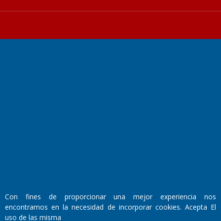
Fundado por el
Doctor Antonio Nemesio
Primera edición: Domingo 3 de Mayo de 1992
Miembro de ADIRA,ADEPA y CPPAL
Propietario: El Diario SRL
Director Periodístico:
Walter René Goñi
Con fines de proporcionar una mejor experiencia nos
encontramos en la necesidad de incorporar cookies. Acepta El
Domicilio Legal: José Ingenieros 855,
uso de las misma