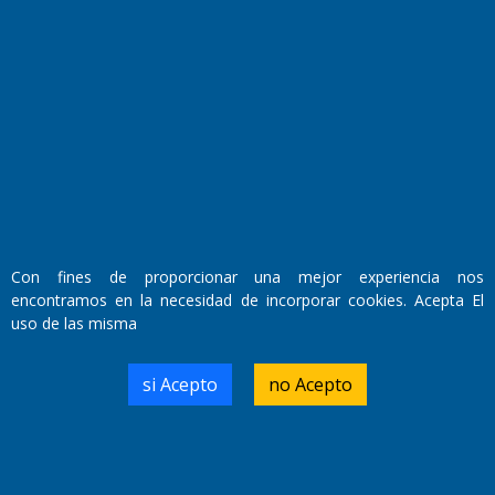
El Diario de Papel en DIGITAL
Con fines de proporcionar una mejor experiencia nos
encontramos en la necesidad de incorporar cookies. Acepta El
uso de las misma
Fundado por el
Doctor Antonio Nemesio
Primera edición: Domingo 3 de Mayo de 1992
Miembro de ADIRA,ADEPA y CPPAL
si Acepto
no Acepto
Propietario: El Diario SRL
Director Periodístico:
Walter René Goñi