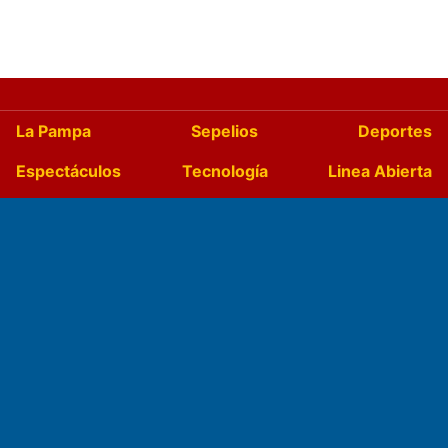
La Pampa
Sepelios
Deportes
Espectáculos
Tecnología
Linea Abierta
Turismo
Salud
Edictos
País
Mundo
Culturales
Agro La Pampa
Cocina y Gastronomía
Suplementos Anuales
Horóscopo
Quiniela
Opinion
Videos
Farmacias de turno
Entre Pocillos
Transmisiones en vivo