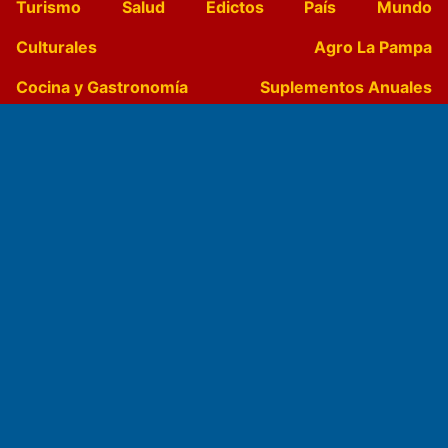
Turismo
Salud
Edictos
País
Mundo
Culturales
Agro La Pampa
Cocina y Gastronomía
Suplementos Anuales
Horóscopo
Quiniela
Opinion
Videos
Farmacias de turno
Entre Pocillos
Transmisiones en vivo
El Diario de Papel en DIGITAL