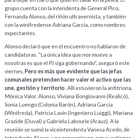
grupo cuenta con la intendenta de General Pico,
Fernanda Alonso, del riñón ultravernista, y también
con la winifredense Adriana García, como nombres
expectantes.
Alonso declaró que en el encuentro no hablaron de
candidaturas. "La única idea que nos mueve a
nosotras es que el PJ siga gobernando", aseguró este
viernes.
Pero es más que evidente que las jefas
comunales pretenden hacer valer el activo que las
une, gestión y territorio
. Allí estuvieron la anfitriona,
Mónica Valor, Alonso, Viviana Bongiovanni (Realicó),
Sonia Luengo (Colonia Barón), Adriana García
(Winifreda), Patricia Lavín (Ingeniero Luiggi), Mariana
Grazide (Duval) y Gabriela Labourie (Arauz). A la
reunión se sumó la viceintendenta Vanesa Acedo, de
Intendente Alvear, y no concurrieron, por cuestiones