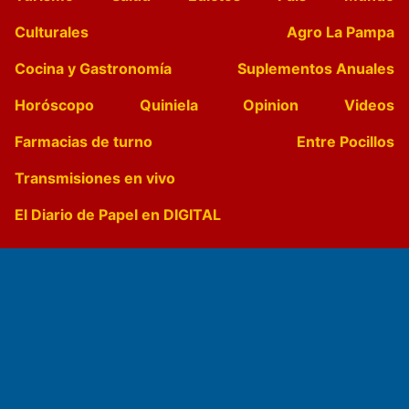
Culturales
Agro La Pampa
Cocina y Gastronomía
Suplementos Anuales
Horóscopo
Quiniela
Opinion
Videos
Farmacias de turno
Entre Pocillos
Transmisiones en vivo
El Diario de Papel en DIGITAL