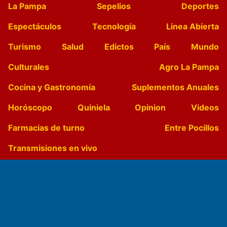
La Pampa
Sepelios
Deportes
Espectáculos
Tecnología
Linea Abierta
Turismo
Salud
Edictos
País
Mundo
Culturales
Agro La Pampa
Cocina y Gastronomía
Suplementos Anuales
Horóscopo
Quiniela
Opinion
Videos
Farmacias de turno
Entre Pocillos
Transmisiones en vivo
El Diario de Papel en DIGITAL