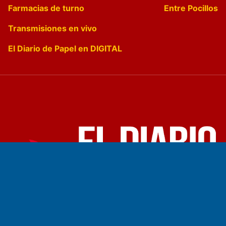
Farmacias de turno
Entre Pocillos
Transmisiones en vivo
El Diario de Papel en DIGITAL
Fundado por el
Doctor Antonio Nemesio
Primera edición: Domingo 3 de Mayo de 1992
Miembro de ADIRA,ADEPA y CPPAL