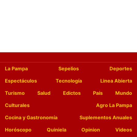
La Pampa
Sepelios
Deportes
Espectáculos
Tecnología
Linea Abierta
Turismo
Salud
Edictos
País
Mundo
Culturales
Agro La Pampa
Cocina y Gastronomía
Suplementos Anuales
Horóscopo
Quiniela
Opinion
Videos