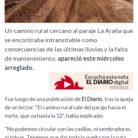
Un camino rural cercano al paraje La Araña que
se encontraba intransitable como
consecuencias de las últimas lluvias y la falta
de mantenimiento,
apareció este miércoles
arreglado.
Escuchá esta nota
EL DIARIO
digital
minutos
Fue luego de una publicación de
El Diario
, tras la queja
de un lector. "El camino rural sale del paraje hacia el
norte, que va hasta la 12", había explicado.
"No podemos circular con las casillas, ni sembradoras,
ni tolvas. Tenemos que dar toda la vuelta por la ruta