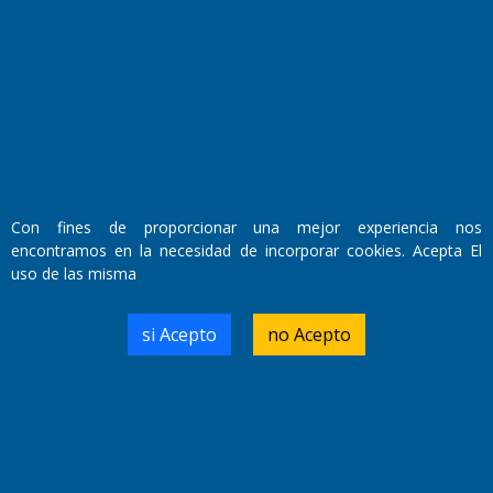
Con fines de proporcionar una mejor experiencia nos
encontramos en la necesidad de incorporar cookies. Acepta El
Fundado por el
Doctor Antonio Nemesio
uso de las misma
Primera edición: Domingo 3 de Mayo de 1992
Miembro de ADIRA,ADEPA y CPPAL
Propietario: El Diario SRL
si Acepto
no Acepto
Director Periodístico:
Walter René Goñi
Domicilio Legal: José Ingenieros 855,
Santa Rosa, La Pampa.
Número de Registro DNDA: