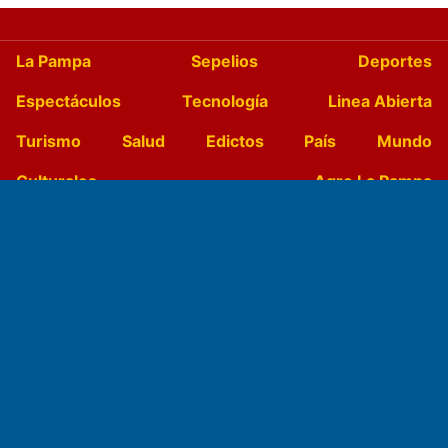
La Pampa
Sepelios
Deportes
Espectáculos
Tecnología
Linea Abierta
Turismo
Salud
Edictos
País
Mundo
Culturales
Agro La Pampa
Cocina y Gastronomía
Suplementos Anuales
Horóscopo
Quiniela
Opinion
Videos
Farmacias de turno
Entre Pocillos
Transmisiones en vivo
El Diario de Papel en DIGITAL