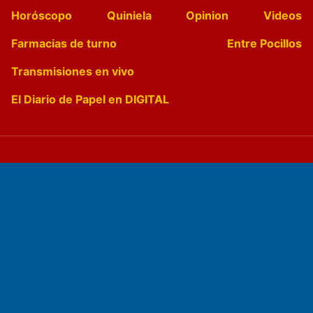
Horóscopo
Quiniela
Opinion
Videos
Farmacias de turno
Entre Pocillos
Transmisiones en vivo
El Diario de Papel en DIGITAL
Fundado por el
Doctor Antonio Nemesio