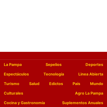
La Pampa
Sepelios
Deportes
Espectáculos
Tecnología
Linea Abierta
Turismo
Salud
Edictos
País
Mundo
Culturales
Agro La Pampa
Cocina y Gastronomía
Suplementos Anuales