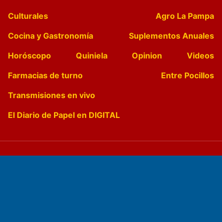
Culturales
Agro La Pampa
Cocina y Gastronomía
Suplementos Anuales
Horóscopo
Quiniela
Opinion
Videos
Farmacias de turno
Entre Pocillos
Transmisiones en vivo
El Diario de Papel en DIGITAL