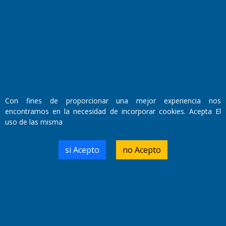
Fundado por el
Doctor Antonio Nemesio
Primera edición: Domingo 3 de Mayo de 1992
Miembro de ADIRA,ADEPA y CPPAL
Propietario: El Diario SRL
Director Periodístico:
Walter René Goñi
Con fines de proporcionar una mejor experiencia nos
encontramos en la necesidad de incorporar cookies. Acepta El
uso de las misma
Domicilio Legal: José Ingenieros 855,
Santa Rosa, La Pampa.
Número de Registro DNDA:
si Acepto
no Acepto
RL-2019-55551274-APN-DNDA#MJ
Edición #
9418
Fecha de Edición:
7/08/2026
Fecha de Inicio: 19/10/2000
Director General de Contenidos: