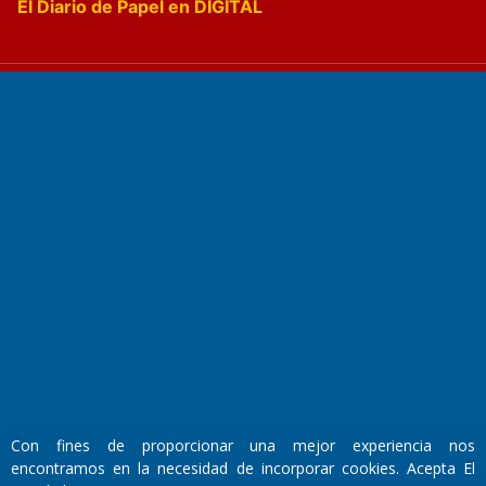
El Diario de Papel en DIGITAL
Fundado por el
Doctor Antonio Nemesio
Primera edición: Domingo 3 de Mayo de 1992
Miembro de ADIRA,ADEPA y CPPAL
Propietario: El Diario SRL
Director Periodístico:
Walter René Goñi
Con fines de proporcionar una mejor experiencia nos
encontramos en la necesidad de incorporar cookies. Acepta El