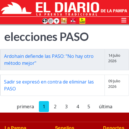
elecciones PASO
14 Julio
Ardohain defiende las PASO: "No hay otro
2026
método mejor"
09 Julio
Sadir se expresó en contra de eliminar las
2026
PASO
primera
1
2
3
4
5
última
La Pampa
Sepelios
Deportes