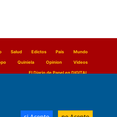
o
Salud
Edictos
País
Mundo
opo
Quiniela
Opinion
Videos
El Diario de Papel en DIGITAL
e Contenidos:
Nemesio
ración,
si Acepto
no Acepto