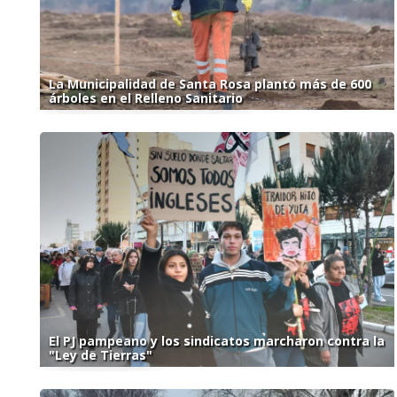
La Municipalidad de Santa Rosa plantó más de 600
árboles en el Relleno Sanitario
El PJ pampeano y los sindicatos marcharon contra la
"Ley de Tierras"