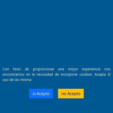
El Diario de Papel en DIGITAL
Con fines de proporcionar una mejor experiencia nos
encontramos en la necesidad de incorporar cookies. Acepta El
uso de las misma
Fundado por el
Doctor Antonio Nemesio
Primera edición: Domingo 3 de Mayo de 1992
Miembro de ADIRA,ADEPA y CPPAL
si Acepto
no Acepto
Propietario: El Diario SRL
Director Periodístico:
Walter René Goñi