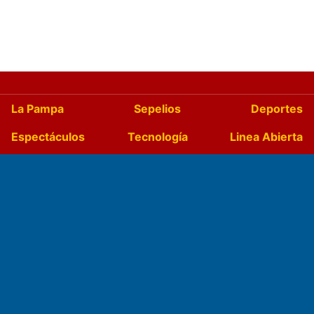
La Pampa
Sepelios
Deportes
Espectáculos
Tecnología
Linea Abierta
Turismo
Salud
Edictos
País
Mundo
Culturales
Agro La Pampa
Cocina y Gastronomía
Suplementos Anuales
Horóscopo
Quiniela
Opinion
Videos
Farmacias de turno
Entre Pocillos
Transmisiones en vivo