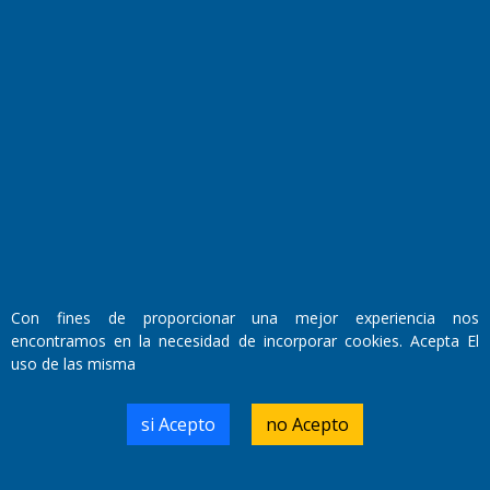
Fundado por el
Doctor Antonio Nemesio
Primera edición: Domingo 3 de Mayo de 1992
Miembro de ADIRA,ADEPA y CPPAL
Propietario: El Diario SRL
Director Periodístico:
Con fines de proporcionar una mejor experiencia nos
Walter René Goñi
encontramos en la necesidad de incorporar cookies. Acepta El
uso de las misma
Domicilio Legal: José Ingenieros 855,
si Acepto
no Acepto
Santa Rosa, La Pampa.
Número de Registro DNDA:
RL-2019-55551274-APN-DNDA#MJ
Edición #
9419