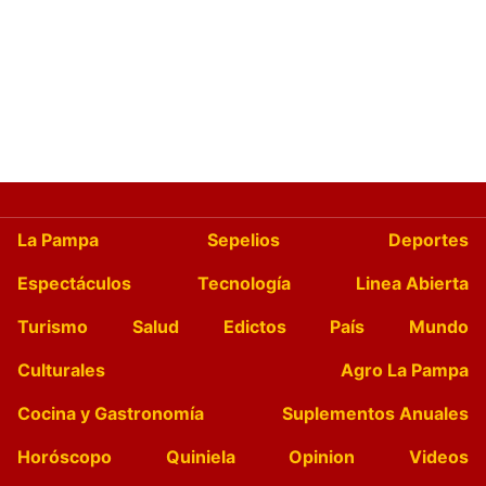
La Pampa
Sepelios
Deportes
Espectáculos
Tecnología
Linea Abierta
Turismo
Salud
Edictos
País
Mundo
Culturales
Agro La Pampa
Cocina y Gastronomía
Suplementos Anuales
Horóscopo
Quiniela
Opinion
Videos