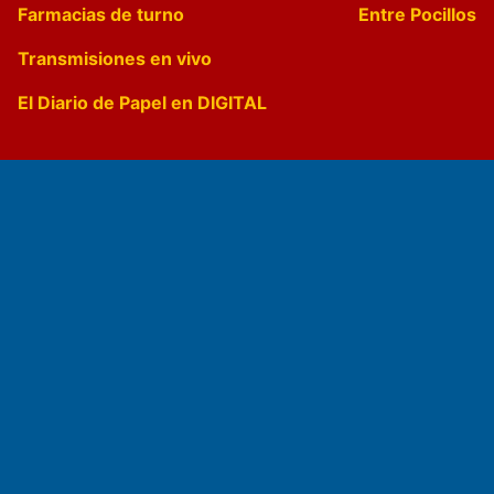
Farmacias de turno
Entre Pocillos
Transmisiones en vivo
El Diario de Papel en DIGITAL
Fundado por el
Doctor Antonio Nemesio
Primera edición: Domingo 3 de Mayo de 1992
Miembro de ADIRA,ADEPA y CPPAL