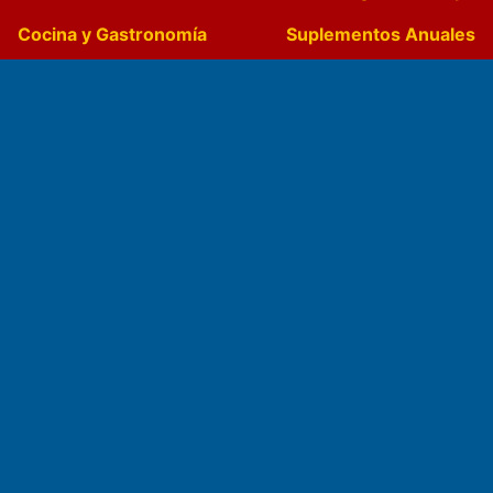
Cocina y Gastronomía
Suplementos Anuales
Horóscopo
Quiniela
Opinion
Videos
Farmacias de turno
Entre Pocillos
Transmisiones en vivo
El Diario de Papel en DIGITAL