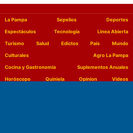
La Pampa
Sepelios
Deportes
Espectáculos
Tecnología
Linea Abierta
Turismo
Salud
Edictos
País
Mundo
Culturales
Agro La Pampa
Cocina y Gastronomía
Suplementos Anuales
Horóscopo
Quiniela
Opinion
Videos
Farmacias de turno
Entre Pocillos
Transmisiones en vivo
El Diario de Papel en DIGITAL