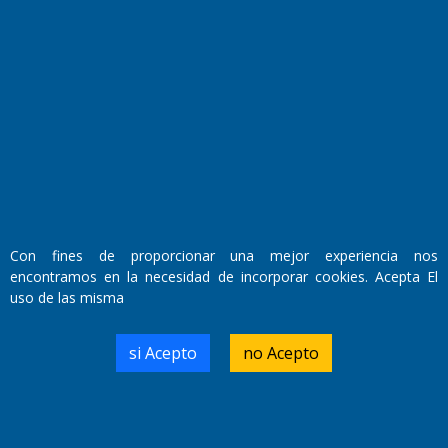
Fundado por el
Doctor Antonio Nemesio
Con fines de proporcionar una mejor experiencia nos
Primera edición: Domingo 3 de Mayo de 1992
encontramos en la necesidad de incorporar cookies. Acepta El
Miembro de ADIRA,ADEPA y CPPAL
Propietario: El Diario SRL
uso de las misma
Director Periodístico:
Walter René Goñi
si Acepto
no Acepto
Domicilio Legal: José Ingenieros 855,
Santa Rosa, La Pampa.
Número de Registro DNDA: