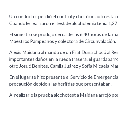
Un conductor perdió el control y chocó un auto estaci
Cuando le realizaron el test de alcoholemia tenía 1,2
El siniestro se produjo cerca de las 6.40 horas de la 
Maestros Pampeanos y colectora de Circunvalación.
Alexis Maidana al mando de un F iat Duna chocó al Re
importantes daños en la rueda trasera, el guardabarr
otro Josué Benites, Camila Juárez y Sofía Micaela Mar
En el lugar se hizo presente el Servicio de Emergenci
precaución debido a las herifdas que presentaban.
Al realizarle la prueba alcohotest a Maidana arrojó pos