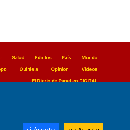
o
Salud
Edictos
País
Mundo
opo
Quiniela
Opinion
Videos
El Diario de Papel en DIGITAL
e Contenidos:
Nemesio
ración,
si Acepto
no Acepto