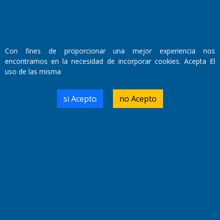
Con fines de proporcionar una mejor experiencia nos
encontramos en la necesidad de incorporar cookies. Acepta El
uso de las misma
Fundado por el
Doctor Antonio Nemesio
Primera edición: Domingo 3 de Mayo de 1992
si Acepto
no Acepto
Miembro de ADIRA,ADEPA y CPPAL
Propietario: El Diario SRL
Director Periodístico:
Walter René Goñi
Domicilio Legal: José Ingenieros 855,
Santa Rosa, La Pampa.
Número de Registro DNDA:
RL-2019-55551274-APN-DNDA#MJ
Edición #
9419
Fecha de Edición:
8/08/2026