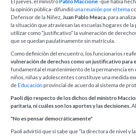
El jueves, el ministro
Pablo Maccione
-que había hech
la opinión pública- difundió
una reunión por el tema
co
Defensor de la Niñez,
Juan Pablo Meaca
, para analiz
la situación que atraviesan las escuelas hogares de la
utilizar como "justificativo" la vulneración de derecho
que se quedan paulatinamente sin matrícula.
Como definición del encuentro, los funcionarios reafir
vulneración de derechos como un justificativo para e
fundamental el mantenimiento de la permanencia en cad
niños, niñas y adolescentes constituye una medida ex
de
Educación
provincial de acuerdo al sistema de prot
Paoli dijo respecto de los dichos del ministro Macc
paritaria, ni cuáles son los aportes y las decisiones
. A
"No es pensar democráticamente"
Paoli advirtió que sí sabe que "la directora de nivel y