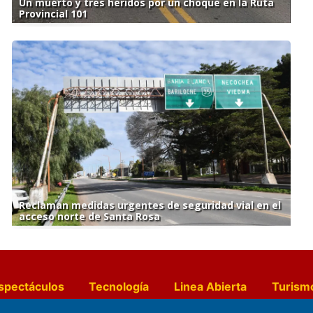
Un muerto y tres heridos por un choque en la Ruta
Provincial 101
Reclaman medidas urgentes de seguridad vial en el
acceso norte de Santa Rosa
spectáculos
Tecnología
Linea Abierta
Turism