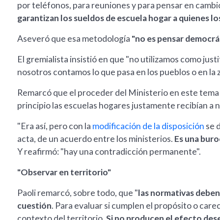
por teléfonos, para reuniones y para pensar en cambi
garantizan los sueldos de escuela hogar a quienes l
Aseveró que esa metodología
"no es pensar democrá
El gremialista insistió en que "no utilizamos como justi
nosotros contamos lo que pasa en los pueblos o en la 
Remarcó que el proceder del Ministerio en este tema 
principio las escuelas hogares justamente recibían a 
"Era así, pero con la
modificación de la disposición
se 
acta, de un acuerdo entre los ministerios.
Es una buro
Y reafirmó: "hay una contradicción permanente".
"Observar en territorio"
Paoli remarcó, sobre todo, que "
las normativas deben 
cuestión
. Para evaluar si cumplen el propósito o car
contexto del territorio.
Si no producen el efecto dese