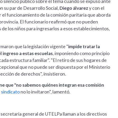
o silencio público sobre el tema cuando se expuso ante
n su par de Desarrollo Social,
Diego álvarez
y con el
ar el funcionamiento de la comisión paritaria que aborda
 provincia. El funcionario reafirmó que no pueden
s de los niños para ingresarlos a esos establecimientos,
maron que la legislación vigente "
impide tratar la
l ingreso a estas escuelas
, imponiendo como principio
a estructura familiar". "El retiro de sus hogares de
cepcional que no puede ser dispuesta por el Ministerio
ección de derechos", insistieron.
ione que "no sabemos quiénes integran esa comisión
l
sindicato
no lo invitaron", lamentó.
 la secretaria general de UTELPa llaman a los directivos