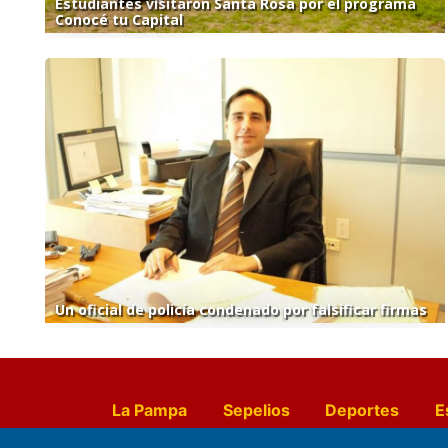
Estudiantes visitaron Santa Rosa por el programa
Conocé tu Capital
Un oficial de policía condenado por falsificar firmas
La Pampa
Sepelios
Deportes
E