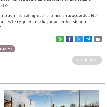
istió.
i no permiten el ingreso libre mediante acuerdos. No
o necesiten y quieran se hagan acuerdos, viendo las
".
runo Paoli
SIGUIENTE