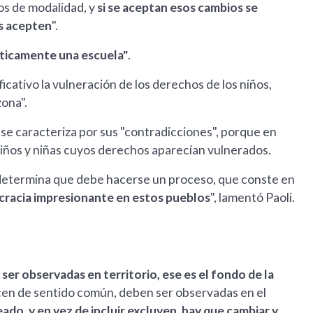
os de modalidad, y
si se aceptan esos cambios se
os acepten
".
ticamente una escuela"
.
ficativo la vulneración de los derechos de los niños,
zona".
se caracteriza por sus "contradicciones", porque en
niños y niñas cuyos derechos aparecían vulnerados.
determina que debe hacerse un proceso, que conste en
cracia impresionante en estos pueblos
", lamentó Paoli.
ser observadas en territorio, ese es el fondo de la
ecen de sentido común, deben ser observadas en el
ado, y en vez de incluir excluyen, hay que cambiar y