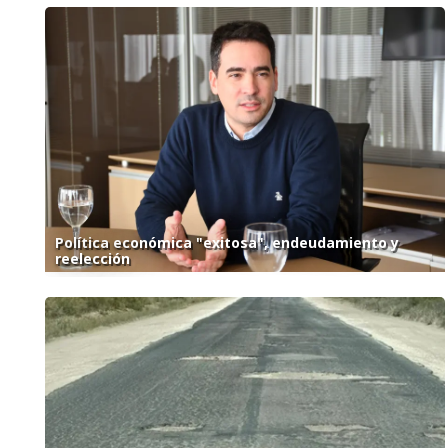
Política económica "exitosa", endeudamiento y
reelección