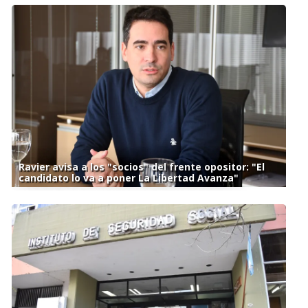
Ravier avisa a los "socios" del frente opositor: "El
candidato lo va a poner La Libertad Avanza"