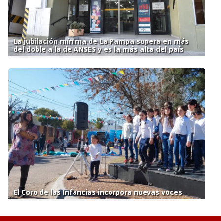
La jubilación mínima de La Pampa supera en más
del doble a la de ANSES y es la más alta del país
El Coro de las Infancias incorpora nuevas voces