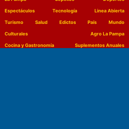
Espectáculos
Tecnología
Linea Abierta
Turismo
Salud
Edictos
País
Mundo
Culturales
Agro La Pampa
Cocina y Gastronomía
Suplementos Anuales
Horóscopo
Quiniela
Opinion
Videos
Farmacias de turno
Entre Pocillos
Transmisiones en vivo
El Diario de Papel en DIGITAL