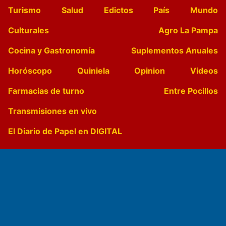
Turismo
Salud
Edictos
País
Mundo
Culturales
Agro La Pampa
Cocina y Gastronomía
Suplementos Anuales
Horóscopo
Quiniela
Opinion
Videos
Farmacias de turno
Entre Pocillos
Transmisiones en vivo
El Diario de Papel en DIGITAL