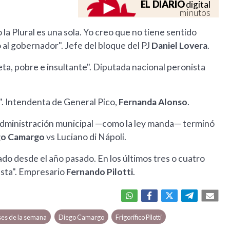
EL DIARIO
digital
minutos
 la Plural es una sola. Yo creo que no tiene sentido
do al gobernador". Jefe del bloque del PJ
Daniel Lovera
.
eta, pobre e insultante". Diputada nacional peronista
". Intendenta de General Pico,
Fernanda Alonso
.
 administración municipal —como la ley manda— terminó
go Camargo
vs Luciano di Nápoli.
eado desde el año pasado. En los últimos tres o cuatro
sta". Empresario
Fernando Pilotti
.
ses de la semana
Diego Camargo
Frigorífico Pilotti