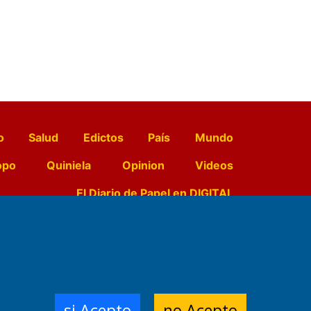
o
Salud
Edictos
País
Mundo
opo
Quiniela
Opinion
Videos
El Diario de Papel en DIGITAL
e Contenidos:
Nemesio
ración,
si Acepto
no Acepto