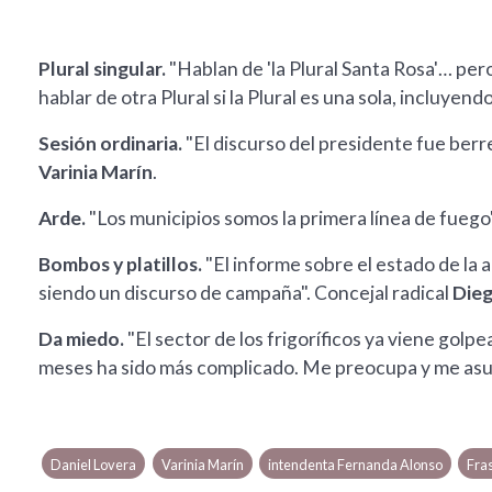
Plural singular.
"Hablan de 'la Plural Santa Rosa'… pero
hablar de otra Plural si la Plural es una sola, incluyen
Sesión ordinaria.
"El discurso del presidente fue berr
Varinia Marín
.
Arde.
"Los municipios somos la primera línea de fuego
Bombos y platillos.
"El informe sobre el estado de la
siendo un discurso de campaña". Concejal radical
Die
Da miedo.
"El sector de los frigoríficos ya viene golp
meses ha sido más complicado. Me preocupa y me asu
Daniel Lovera
Varinia Marín
intendenta Fernanda Alonso
Fra