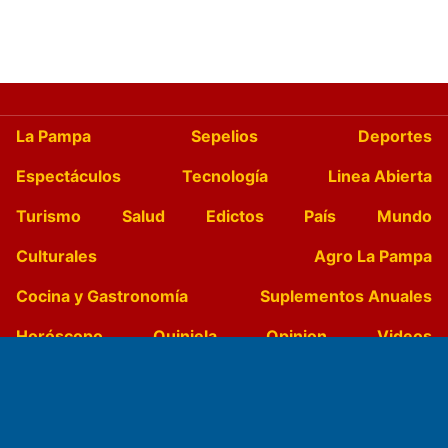
La Pampa
Sepelios
Deportes
Espectáculos
Tecnología
Linea Abierta
Turismo
Salud
Edictos
País
Mundo
Culturales
Agro La Pampa
Cocina y Gastronomía
Suplementos Anuales
Horóscopo
Quiniela
Opinion
Videos
Farmacias de turno
Entre Pocillos
Transmisiones en vivo