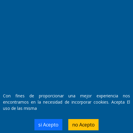
El Diario de Papel en DIGITAL
Fundado por el
Doctor Antonio Nemesio
Con fines de proporcionar una mejor experiencia nos
Primera edición: Domingo 3 de Mayo de 1992
encontramos en la necesidad de incorporar cookies. Acepta El
Miembro de ADIRA,ADEPA y CPPAL
uso de las misma
Propietario: El Diario SRL
Director Periodístico:
Walter René Goñi
si Acepto
no Acepto