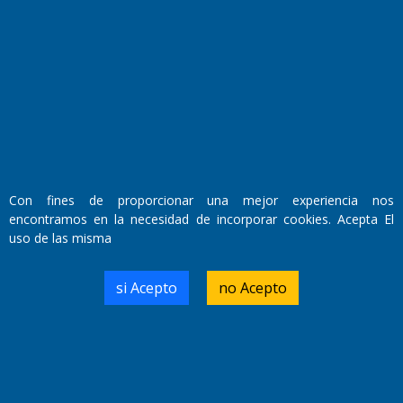
Con fines de proporcionar una mejor experiencia nos
encontramos en la necesidad de incorporar cookies. Acepta El
Fundado por el
Doctor Antonio Nemesio
uso de las misma
Primera edición: Domingo 3 de Mayo de 1992
Miembro de ADIRA,ADEPA y CPPAL
Propietario: El Diario SRL
si Acepto
no Acepto
Director Periodístico:
Walter René Goñi
Domicilio Legal: José Ingenieros 855,
Santa Rosa, La Pampa.