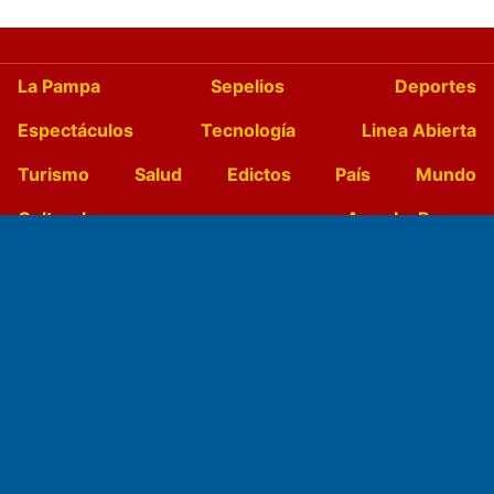
La Pampa
Sepelios
Deportes
Espectáculos
Tecnología
Linea Abierta
Turismo
Salud
Edictos
País
Mundo
Culturales
Agro La Pampa
Cocina y Gastronomía
Suplementos Anuales
Horóscopo
Quiniela
Opinion
Videos
Farmacias de turno
Entre Pocillos
Transmisiones en vivo
El Diario de Papel en DIGITAL