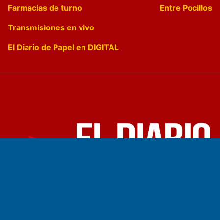
Farmacias de turno
Entre Pocillos
Transmisiones en vivo
El Diario de Papel en DIGITAL
Fundado por el
Doctor Antonio Nemesio
Primera edición: Domingo 3 de Mayo de 1992
Miembro de ADIRA,ADEPA y CPPAL