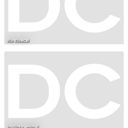
Río cloacal
Instinto animal