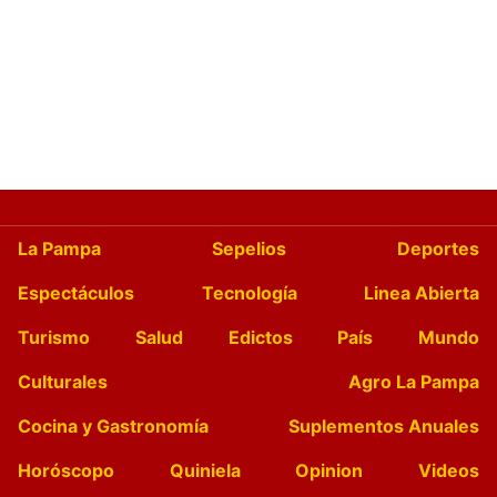
La Pampa
Sepelios
Deportes
Espectáculos
Tecnología
Linea Abierta
Turismo
Salud
Edictos
País
Mundo
Culturales
Agro La Pampa
Cocina y Gastronomía
Suplementos Anuales
Horóscopo
Quiniela
Opinion
Videos