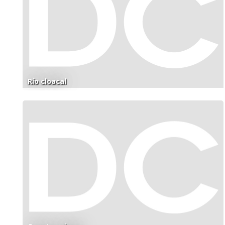
Río cloacal