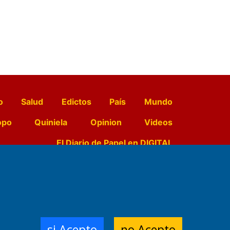
o
Salud
Edictos
País
Mundo
opo
Quiniela
Opinion
Videos
El Diario de Papel en DIGITAL
e Contenidos:
Nemesio
ración,
si Acepto
no Acepto