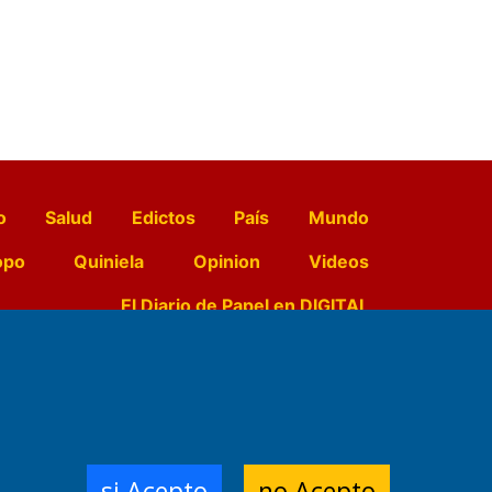
o
Salud
Edictos
País
Mundo
opo
Quiniela
Opinion
Videos
El Diario de Papel en DIGITAL
e Contenidos:
Nemesio
ración,
si Acepto
no Acepto