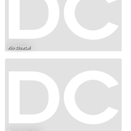
Río cloacal