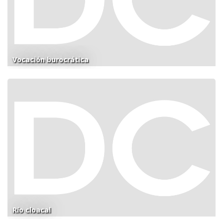
Vocación burocrática
Río cloacal