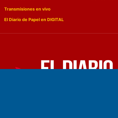
Transmisiones en vivo
El Diario de Papel en DIGITAL
Fundado por el
Doctor Antonio Nemesio
Primera edición: Domingo 3 de Mayo de 1992
Miembro de ADIRA,ADEPA y CPPAL
Propietario: El Diario SRL