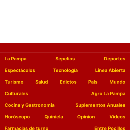
La Pampa
Sepelios
Deportes
Espectáculos
Tecnología
Linea Abierta
Turismo
Salud
Edictos
País
Mundo
Culturales
Agro La Pampa
Cocina y Gastronomía
Suplementos Anuales
Horóscopo
Quiniela
Opinion
Videos
Farmacias de turno
Entre Pocillos