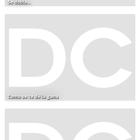
Se dobla...
Como se te dé la gana