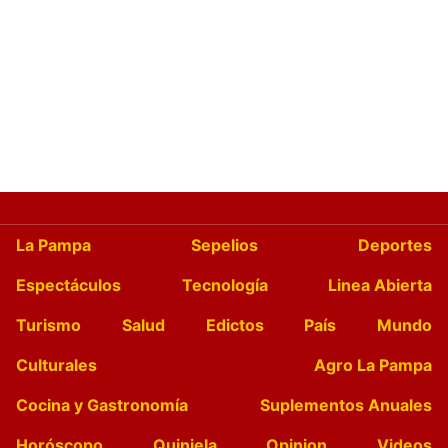
La Pampa
Sepelios
Deportes
Espectáculos
Tecnología
Linea Abierta
Turismo
Salud
Edictos
País
Mundo
Culturales
Agro La Pampa
Cocina y Gastronomía
Suplementos Anuales
Horóscopo
Quiniela
Opinion
Videos