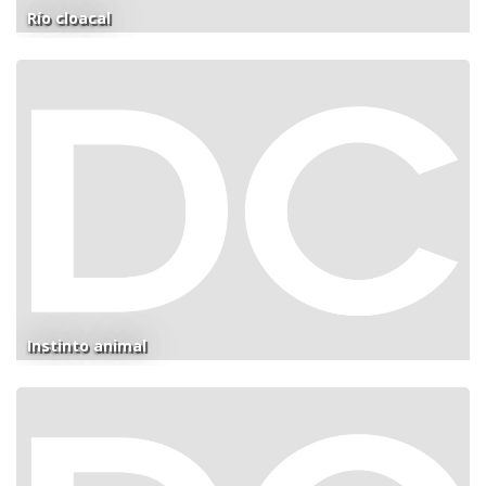
Río cloacal
Instinto animal